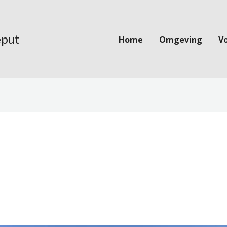
eput
Home
Omgeving
V