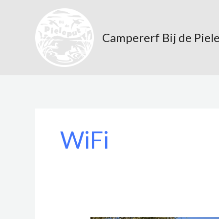
Ga
naar
de
Campererf Bij de Piel
inhoud
WiFi