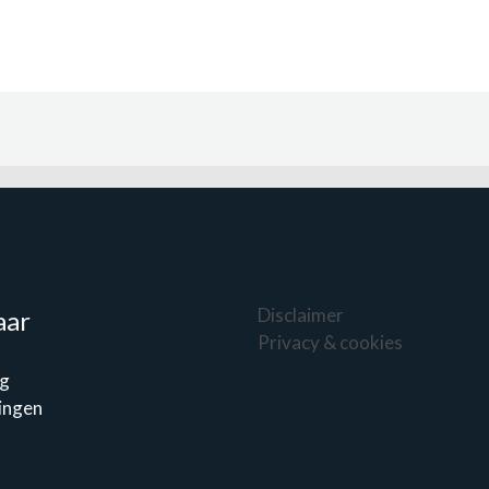
Disclaimer
aar
Privacy & cookies
g
ingen