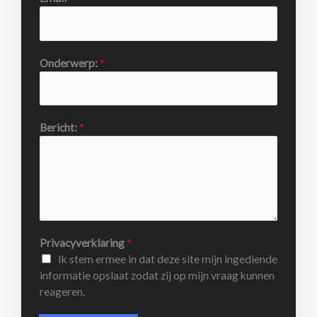
Onderwerp:
*
Bericht:
*
Privacyverklaring
*
Ik stem ermee in dat deze site mijn ingediende
informatie opslaat zodat zij op mijn vraag kunnen
reageren.